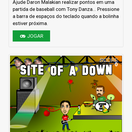
Ajude Daron Malakian realizar pontos em uma
partida de baseball com Tony Danza... Pressione
a barra de espaços do teclado quando a bolinha
estiver próxima.
JOGAR