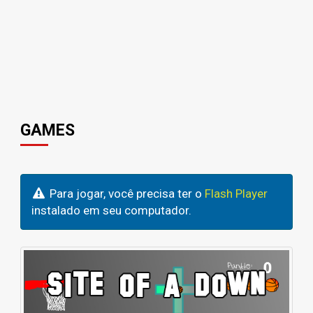
GAMES
Para jogar, você precisa ter o
Flash Player
instalado em seu computador.