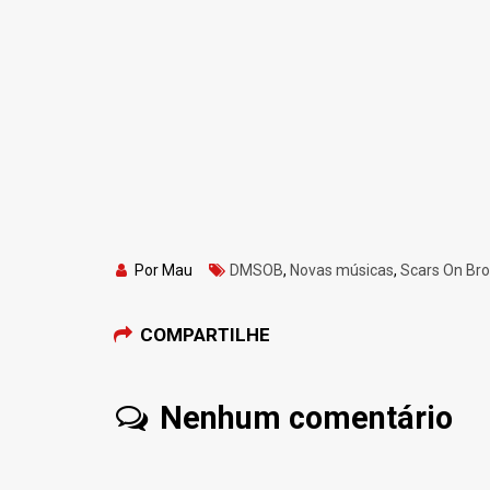
Por Mau
DMSOB
,
Novas músicas
,
Scars On Br
COMPARTILHE
Nenhum comentário