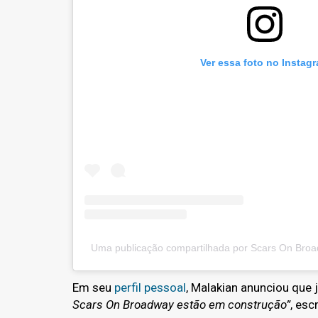
Ver essa foto no Instag
Uma publicação compartilhada por Scars On Bro
Em seu
perfil pessoal
, Malakian anunciou que 
Scars On Broadway estão em construção”
, esc