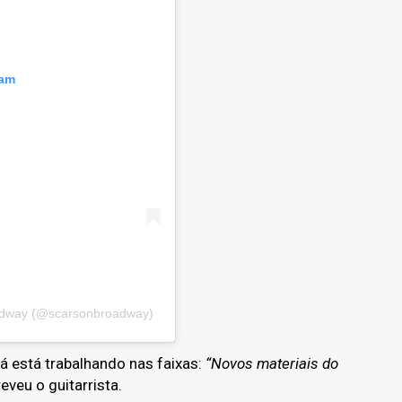
ram
adway (@scarsonbroadway)
já está trabalhando nas faixas:
“Novos materiais do
reveu o guitarrista.