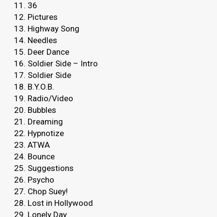
11. 36
12. Pictures
13. Highway Song
14. Needles
15. Deer Dance
16. Soldier Side – Intro
17. Soldier Side
18. B.Y.O.B.
19. Radio/Video
20. Bubbles
21. Dreaming
22. Hypnotize
23. ATWA
24. Bounce
25. Suggestions
26. Psycho
27. Chop Suey!
28. Lost in Hollywood
29. Lonely Day