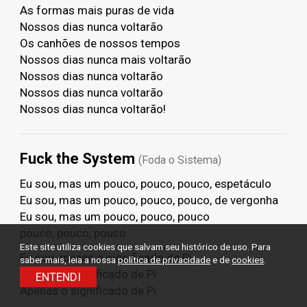
As formas mais puras de vida
Nossos dias nunca voltarão
Os canhões de nossos tempos
Nossos dias nunca mais voltarão
Nossos dias nunca voltarão
Nossos dias nunca voltarão
Nossos dias nunca voltarão!
Fuck the System
(Foda o Sistema)
Eu sou, mas um pouco, pouco, pouco, espetáculo
Eu sou, mas um pouco, pouco, pouco, de vergonha
Eu sou, mas um pouco, pouco, pouco
pouco, pouco, pouco
Este site utiliza cookies que salvam seu histórico de uso. Para
Eu sou apenas o significado de Pi
saber mais, leia a nossa
política de privacidade
e de
cookies
.
Apenas o significado de Pi
ENTENDI
Apenas o significado de Pi