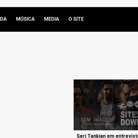
NDA
MÚSICA
MEDIA
O SITE
Serj Tankian em entrevist